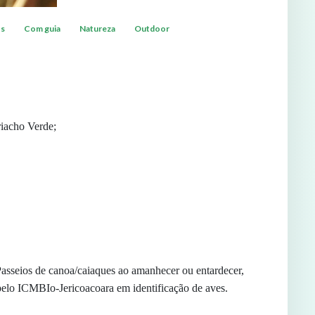
os
Com guia
Natureza
Outdoor
riacho Verde;
asseios de canoa/caiaques ao amanhecer ou entardecer,
pelo ICMBIo-Jericoacoara em identificação de aves.