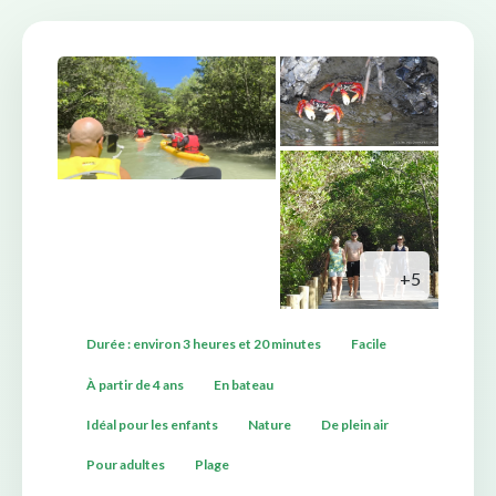
+5
Durée : environ 3 heures et 20 minutes
Facile
À partir de 4 ans
En bateau
Idéal pour les enfants
Nature
De plein air
Pour adultes
Plage