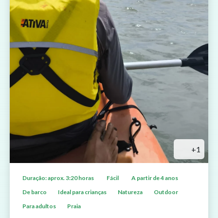
+1
Duração: aprox. 3:20 horas
Fácil
A partir de 4 anos
De barco
Ideal para crianças
Natureza
Outdoor
Para adultos
Praia