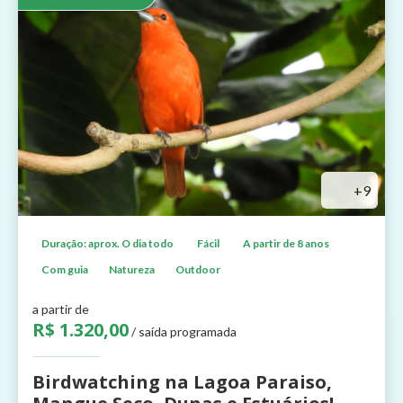
+9
Duração: aprox. O dia todo
Fácil
A partir de 8 anos
Com guia
Natureza
Outdoor
a partir de
R$ 1.320,00
/ saída programada
Birdwatching na Lagoa Paraiso,