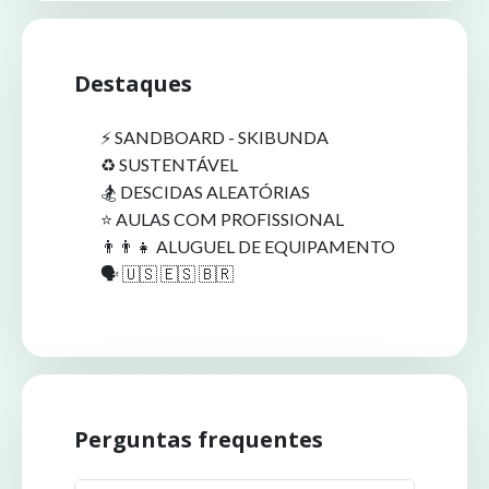
Destaques
⚡️ SANDBOARD - SKIBUNDA
♻️ SUSTENTÁVEL
🏂 DESCIDAS ALEATÓRIAS
⭐️ AULAS COM PROFISSIONAL
👨‍👨‍👧 ALUGUEL DE EQUIPAMENTO
🗣️ 🇺🇸 🇪🇸 🇧🇷
Perguntas frequentes