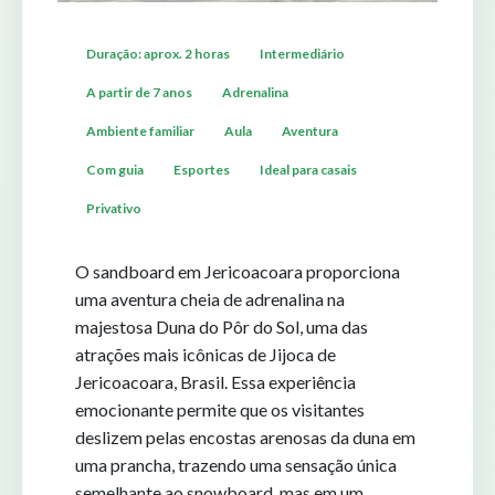
Duração: aprox. 2 horas
Intermediário
A partir de 7 anos
Adrenalina
Ambiente familiar
Aula
Aventura
Com guia
Esportes
Ideal para casais
Privativo
O sandboard em Jericoacoara proporciona
uma aventura cheia de adrenalina na
majestosa Duna do Pôr do Sol, uma das
atrações mais icônicas de Jijoca de
Jericoacoara, Brasil. Essa experiência
emocionante permite que os visitantes
deslizem pelas encostas arenosas da duna em
uma prancha, trazendo uma sensação única
semelhante ao snowboard, mas em um