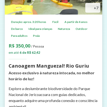
+7
Duração: aprox. 3:20 horas
Fácil
A partir de 4 anos
De barco
Ideal para crianças
Natureza
Outdoor
Para adultos
Praia
R$ 350,00
/ Pessoa
em até
6 de R$ 62,42
Canoagem Manguezal! Rio Guriu
Acesso exclusivo à natureza intocada, no melhor
horário de luz!
Explore a deslumbrante biodiversidade do Parque
Nacional de Jericoacoara com guias dedicados,
enquanto adquire uma profunda conexão e consciência
ambiental!