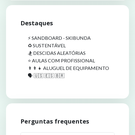
Destaques
⚡️ SANDBOARD - SKIBUNDA
♻️ SUSTENTÁVEL
🏂 DESCIDAS ALEATÓRIAS
⭐️ AULAS COM PROFISSIONAL
👨‍👨‍👧 ALUGUEL DE EQUIPAMENTO
🗣️ 🇺🇸 🇪🇸 🇧🇷
Perguntas frequentes