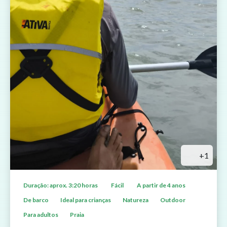
+1
Duração: aprox. 3:20 horas
Fácil
A partir de 4 anos
De barco
Ideal para crianças
Natureza
Outdoor
Para adultos
Praia