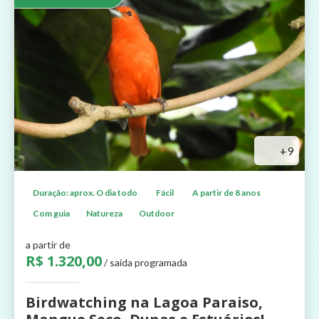
+9
Duração: aprox. O dia todo
Fácil
A partir de 8 anos
Com guia
Natureza
Outdoor
a partir de
R$ 1.320,00
/ saída programada
Birdwatching na Lagoa Paraiso,