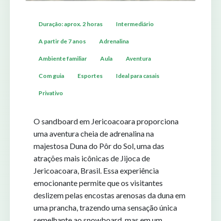
Duração: aprox. 2 horas
Intermediário
A partir de 7 anos
Adrenalina
Ambiente familiar
Aula
Aventura
Com guia
Esportes
Ideal para casais
Privativo
O sandboard em Jericoacoara proporciona
uma aventura cheia de adrenalina na
majestosa Duna do Pôr do Sol, uma das
atrações mais icônicas de Jijoca de
Jericoacoara, Brasil. Essa experiência
emocionante permite que os visitantes
deslizem pelas encostas arenosas da duna em
uma prancha, trazendo uma sensação única
semelhante ao snowboard, mas em um