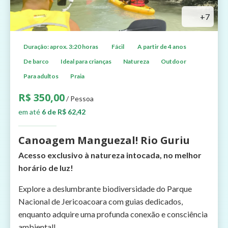
+7
Duração: aprox. 3:20 horas
Fácil
A partir de 4 anos
De barco
Ideal para crianças
Natureza
Outdoor
Para adultos
Praia
R$ 350,00
/ Pessoa
em até
6 de R$ 62,42
Canoagem Manguezal! Rio Guriu
Acesso exclusivo à natureza intocada, no melhor
horário de luz!
Explore a deslumbrante biodiversidade do Parque
Nacional de Jericoacoara com guias dedicados,
enquanto adquire uma profunda conexão e consciência
ambiental!